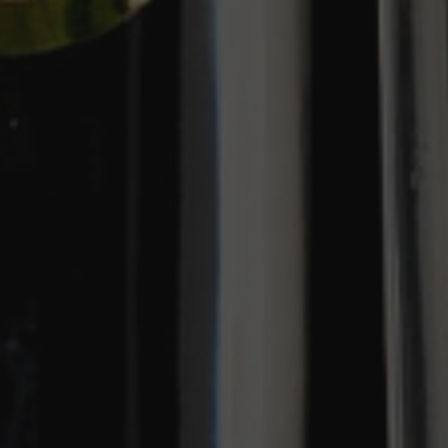
Bevorzugter Versand
Mit der österreichischen Post wird Ihr Paket sicher
und schnell zu Ihnen nach Hause geliefert.
Unkomplizierte Rücksendungen
Innerhalb 14 Tage können Sie Ihr Produkt
zurücksenden.
Sichere Zahlung