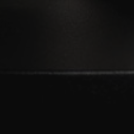
Support per E-Mail
100% sichere Zahlungen
Über unser Geschäft
Wir sind Ihr Online Shop für Premium Produkte aus
Österreich. Von Gin, Rum und Vodka bis hin zu
edlem Wein und eigens produzierter Schokolade